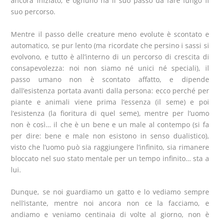
ancora iniziato, e ognuno ha il suo passo da fare lungo il
suo percorso.
Mentre il passo delle creature meno evolute è scontato e
automatico, se pur lento (ma ricordate che persino i sassi si
evolvono, e tutto è all’interno di un percorso di crescita di
consapevolezza: noi non siamo né unici né speciali), il
passo umano non è scontato affatto, e dipende
dall’esistenza portata avanti dalla persona: ecco perché per
piante e animali viene prima l’essenza (il seme) e poi
l’esistenza (la fioritura di quel seme), mentre per l’uomo
non è così… il che è un bene e un male al contempo (si fa
per dire: bene e male non esistono in senso dualistico),
visto che l’uomo può sia raggiungere l’infinito, sia rimanere
bloccato nel suo stato mentale per un tempo infinito… sta a
lui.
Dunque, se noi guardiamo un gatto e lo vediamo sempre
nell’istante, mentre noi ancora non ce la facciamo, e
andiamo e veniamo centinaia di volte al giorno, non è