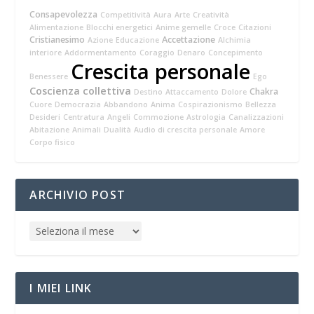
Consapevolezza
Competitività
Aura
Arte
Creatività
Alimentazione
Blocchi energetici
Anime gemelle
Croce
Citazioni
Cristianesimo
Accettazione
Azione
Educazione
Alchimia
interiore
Addormentamento
Coraggio
Denaro
Concepimento
Crescita personale
Benessere
Ego
Coscienza collettiva
Chakra
Destino
Attaccamento
Dolore
Cuore
Democrazia
Abbandono
Anima
Cospirazionismo
Bellezza
Desideri
Centratura
Angeli
Commozione
Astrologia
Canalizzazioni
Abitazione
Animali
Dualità
Audio di crescita personale
Amore
Corpo fisico
ARCHIVIO POST
I MIEI LINK