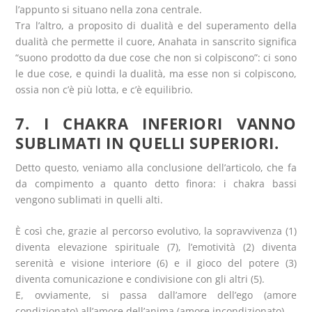
l’appunto si situano nella zona centrale.
Tra l’altro, a proposito di dualità e del superamento della
dualità che permette il cuore, Anahata in sanscrito significa
“suono prodotto da due cose che non si colpiscono”: ci sono
le due cose, e quindi la dualità, ma esse non si colpiscono,
ossia non c’è più lotta, e c’è equilibrio.
7. I CHAKRA INFERIORI VANNO
SUBLIMATI IN QUELLI SUPERIORI.
Detto questo, veniamo alla conclusione dell’articolo, che fa
da compimento a quanto detto finora: i chakra bassi
vengono sublimati in quelli alti.
È così che, grazie al percorso evolutivo, la sopravvivenza (1)
diventa elevazione spirituale (7), l’emotività (2) diventa
serenità e visione interiore (6) e il gioco del potere (3)
diventa comunicazione e condivisione con gli altri (5).
E, ovviamente, si passa dall’amore dell’ego (amore
condizionato) all’amore dell’anima (amore incondizionato).