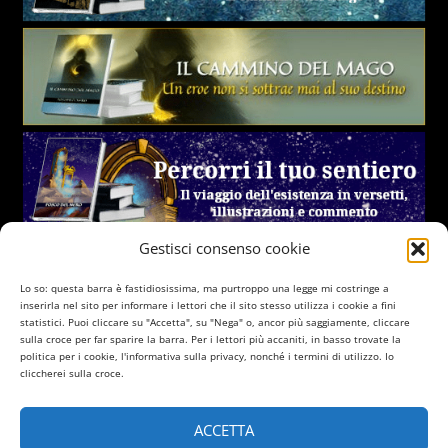
Gestisci consenso cookie
Lo so: questa barra è fastidiosissima, ma purtroppo una legge mi costringe a
inserirla nel sito per informare i lettori che il sito stesso utilizza i cookie a fini
statistici. Puoi cliccare su "Accetta", su "Nega" o, ancor più saggiamente, cliccare
sulla croce per far sparire la barra. Per i lettori più accaniti, in basso trovate la
politica per i cookie, l'informativa sulla privacy, nonché i termini di utilizzo. Io
cliccherei sulla croce.
ACCETTA