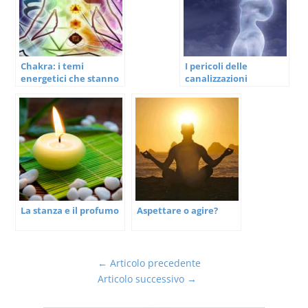
Chakra: i temi
I pericoli delle
energetici che stanno
canalizzazioni
dietro ai sette chakra
La stanza e il profumo
Aspettare o agire?
←
Articolo precedente
Articolo successivo
→