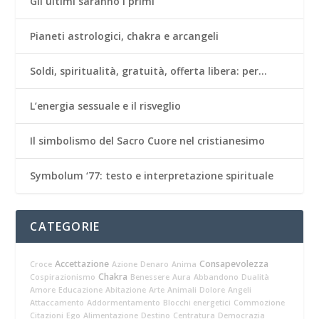
Gli ultimi saranno i primi
Pianeti astrologici, chakra e arcangeli
Soldi, spiritualità, gratuità, offerta libera: per…
L’energia sessuale e il risveglio
Il simbolismo del Sacro Cuore nel cristianesimo
Symbolum ‘77: testo e interpretazione spirituale
CATEGORIE
Accettazione
Consapevolezza
Croce
Azione
Denaro
Anima
Chakra
Cospirazionismo
Benessere
Aura
Abbandono
Dualità
Amore
Educazione
Abitazione
Arte
Animali
Dolore
Angeli
Attaccamento
Addormentamento
Blocchi energetici
Commozione
Citazioni
Ego
Alimentazione
Destino
Centratura
Democrazia