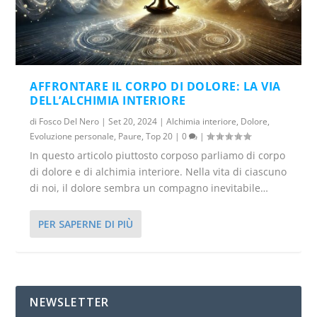
AFFRONTARE IL CORPO DI DOLORE: LA VIA
DELL’ALCHIMIA INTERIORE
di
Fosco Del Nero
|
Set 20, 2024
|
Alchimia interiore
,
Dolore
,
Evoluzione personale
,
Paure
,
Top 20
|
0
|
In questo articolo piuttosto corposo parliamo di corpo
di dolore e di alchimia interiore. Nella vita di ciascuno
di noi, il dolore sembra un compagno inevitabile…
PER SAPERNE DI PIÙ
NEWSLETTER