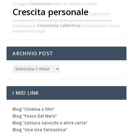
Cristianesimo
Coraggio
Audio di crescita personale
Crescita personale
Corpo fisico
Concepimento
Competitività
Anime gemelle
Alchimia interiore
Coscienza collettiva
Canalizzazioni
Bellezza
Desideri
Cuore
Creatività
Astrologia
ARCHIVIO POST
I MIEI LINK
Blog “Cinema e film”
Blog “Fosco Del Nero”
Blog “Lettura tarocchi e altre carte”
Blog “Una vita fantastica”