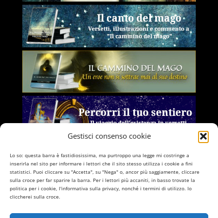
Gestisci consenso cookie
Lo so: questa barra è fastidiosissima, ma purtroppo una legge mi costringe a
inserirla nel sito per informare i lettori che il sito stesso utilizza i cookie a fini
statistici. Puoi cliccare su "Accetta", su "Nega" o, ancor più saggiamente, cliccare
sulla croce per far sparire la barra. Per i lettori più accaniti, in basso trovate la
politica per i cookie, l'informativa sulla privacy, nonché i termini di utilizzo. Io
cliccherei sulla croce.