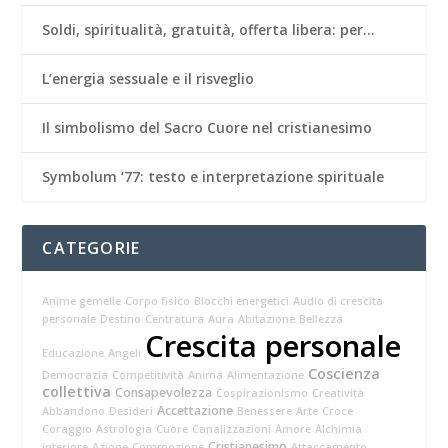
Soldi, spiritualità, gratuità, offerta libera: per…
L’energia sessuale e il risveglio
Il simbolismo del Sacro Cuore nel cristianesimo
Symbolum ‘77: testo e interpretazione spirituale
CATEGORIE
Anime gemelle
Corpo fisico
Blocchi energetici
Audio di crescita
personale
Destino
Centratura
Aura
Abitazione
Bellezza
Crescita personale
Educazione
Angeli
Coscienza
Democrazia
Competitività
Anima
Alimentazione
collettiva
Consapevolezza
Cospirazionismo
Creatività
Accettazione
Abbandono
Desideri
Benessere
Arte
Croce
Coraggio
Astrologia
Cuore
Canalizzazioni
Amore
Alchimia
Cristianesimo
interiore
Azione
Commozione
Attaccamento