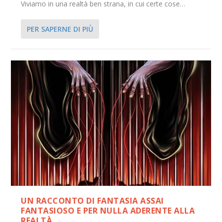
Viviamo in una realtà ben strana, in cui certe cose…
PER SAPERNE DI PIÙ
UN RACCONTO DI FANTASIA ASSAI
FANTASIOSO E PER NULLA ADERENTE ALLA
REALTÀ