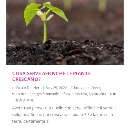
COSA SERVE AFFINCHÉ LE PIANTE
CRESCANO?
di
Fosco Del Nero
|
Nov 25, 2022
|
Educazione
,
Energia
maschile - Energia femminile
,
Infanzia
,
Società
,
Spiritualità
|
0
|
Avete mai pensato a quello che serve affinché il seme si
sviluppi affinché poi crescano le piante? Se lavorate la
terra, certamente sì…