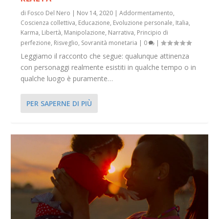
di
Fosco Del Nero
|
Nov 14, 2020
|
Addormentamento
,
Coscienza collettiva
,
Educazione
,
Evoluzione personale
,
Italia
,
Karma
,
Libertà
,
Manipolazione
,
Narrativa
,
Principio di
perfezione
,
Risveglio
,
Sovranità monetaria
|
0
|
Leggiamo il racconto che segue: qualunque attinenza
con personaggi realmente esistiti in qualche tempo o in
qualche luogo è puramente…
PER SAPERNE DI PIÙ