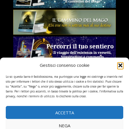
Gestisci consenso cookie
Lo so: questa barra è fastidiosissima, ma purtroppo una legge mi costringe a inserirla nel
sito per informare i lettori che il sito stesso utilizza i cookie a fini statistici. Puoi cliccare
su "Accetta", su "Nega" o, ancor più saggiamente, cliccare sulla croce per far sparire la
barra. Per i lettori più accaniti, in basso trovate la politica per i cookie, l'informativa sulla
privacy, nonché i termini di utilizzo. Io cliccherei sulla croce.
ACCETTA
NEGA
© Bellezza, Amore, Gioia – 2013/2022 – All rights reserved