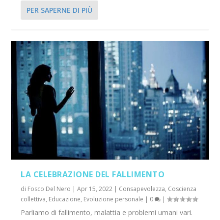
PER SAPERNE DI PIÙ
LA CELEBRAZIONE DEL FALLIMENTO
di
Fosco Del Nero
|
Apr 15, 2022
|
Consapevolezza
,
Coscienza
collettiva
,
Educazione
,
Evoluzione personale
|
0
|
Parliamo di fallimento, malattia e problemi umani vari.