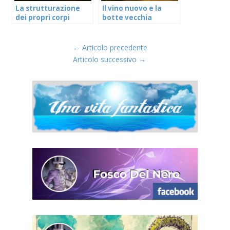
La strutturazione
Il vino nuovo e la
dei propri corpi
botte vecchia
contro l’influenza
della mediocrità
odierna
←
Articolo precedente
Articolo successivo
→