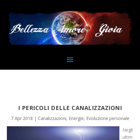
I PERICOLI DELLE CANALIZZAZIONI
7 Apr 2018
|
Canalizzazioni
,
Energie
,
Evoluzione personale
Negli
ultim