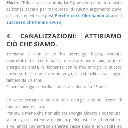
Matrix
(“Pillola rossa o pillola blu?”), perché niente in questa
esistenza accade per mero caso (di questo argomento parlo
più ampiamente nel post
Perché certi film hanno avuto il
successo che hanno avuto
).
4. CANALIZZAZIONI: ATTIRIAMO
CIÒ CHE SIAMO.
Torniamo a noi: se io ho un’energia bassa, vibrante
soprattutto nei centri bassi, e distorti per di più, attirerò
energie ed entità in risonanza con le mie energie, e questo
anche se faccio meditazione, yoga, tai chi, reiki e massaggio
tantrico da 30 anni.
O pure se leggo teosofia e advaita vedanta da 25 anni.
Contano sempre e solo le mie energie interiori; niente di
meno e niente di più.
Per cui, a meno che non abbiate energie elevate e sostenute,
vi consiglio di astenervi da giochi pericolosi, che attirerebbero
a voi entità risonanti con energie basse ancora non risolte ed