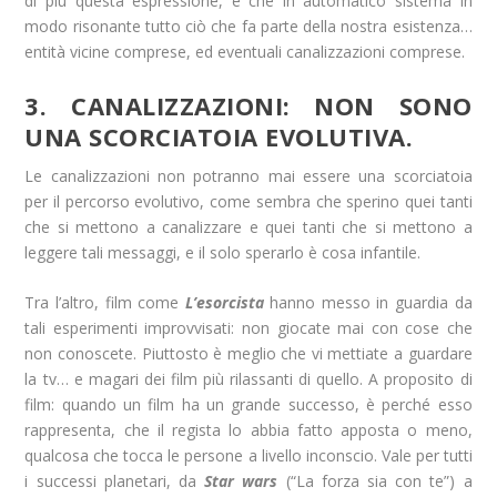
di più questa espressione, e che in automatico sistema in
modo risonante tutto ciò che fa parte della nostra esistenza…
entità vicine comprese, ed eventuali canalizzazioni comprese.
3. CANALIZZAZIONI: NON SONO
UNA SCORCIATOIA EVOLUTIVA.
Le canalizzazioni non potranno mai essere una scorciatoia
per il percorso evolutivo, come sembra che sperino quei tanti
che si mettono a canalizzare e quei tanti che si mettono a
leggere tali messaggi, e il solo sperarlo è cosa infantile.
Tra l’altro, film come
L’esorcista
hanno messo in guardia da
tali esperimenti improvvisati: non giocate mai con cose che
non conoscete. Piuttosto è meglio che vi mettiate a guardare
la tv… e magari dei film più rilassanti di quello. A proposito di
film: quando un film ha un grande successo, è perché esso
rappresenta, che il regista lo abbia fatto apposta o meno,
qualcosa che tocca le persone a livello inconscio. Vale per tutti
i successi planetari, da
Star
wars
(“La forza sia con te”) a