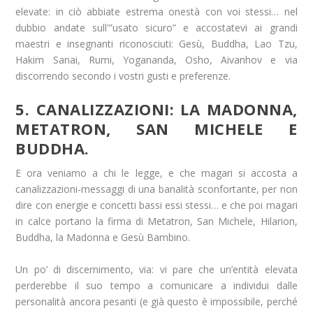
elevate: in ciò abbiate estrema onestà con voi stessi… nel
dubbio andate sull'”usato sicuro” e accostatevi ai grandi
maestri e insegnanti riconosciuti: Gesù, Buddha, Lao Tzu,
Hakim Sanai, Rumi, Yogananda, Osho, Aivanhov e via
discorrendo secondo i vostri gusti e preferenze.
5. CANALIZZAZIONI: LA MADONNA,
METATRON, SAN MICHELE E
BUDDHA.
E ora veniamo a chi le legge, e che magari si accosta a
canalizzazioni-messaggi di una banalità sconfortante, per non
dire con energie e concetti bassi essi stessi… e che poi magari
in calce portano la firma di Metatron, San Michele, Hilarion,
Buddha, la Madonna e Gesù Bambino.
Un po’ di discernimento, via: vi pare che un’entità elevata
perderebbe il suo tempo a comunicare a individui dalle
personalità ancora pesanti (e già questo è impossibile, perché