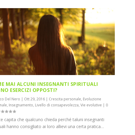
E MAI ALCUNI INSEGNANTI SPIRITUALI
NO ESERCIZI OPPOSTI?
co Del Nero
|
Ott 29, 2016
|
Crescita personale
,
Evoluzione
nale
,
Insegnamento
,
Livello di consapevolezza
,
Vie evolutive
|
0
te capita che qualcuno chieda perché taluni insegnanti
tuali hanno consigliato ai loro allievi una certa pratica…