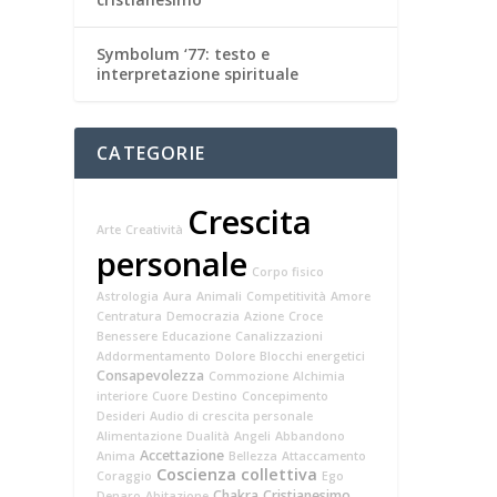
Symbolum ‘77: testo e
interpretazione spirituale
CATEGORIE
Crescita
Arte
Creatività
personale
Corpo fisico
Astrologia
Aura
Animali
Competitività
Amore
Centratura
Democrazia
Azione
Croce
Benessere
Educazione
Canalizzazioni
Addormentamento
Dolore
Blocchi energetici
Consapevolezza
Commozione
Alchimia
interiore
Cuore
Destino
Concepimento
Desideri
Audio di crescita personale
Alimentazione
Dualità
Angeli
Abbandono
Accettazione
Anima
Bellezza
Attaccamento
Coscienza collettiva
Coraggio
Ego
Chakra
Cristianesimo
Denaro
Abitazione