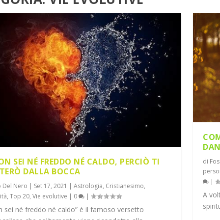
COM
DAN
ON SEI NÉ FREDDO NÉ CALDO, PERCIÒ TI
di
Fos
TERÒ DALLA BOCCA
perso
|
 Del Nero
|
Set 17, 2021
|
Astrologia
,
Cristianesimo
,
A vol
ità
,
Top 20
,
Vie evolutive
|
0
|
spiri
 sei né freddo né caldo” è il famoso versetto