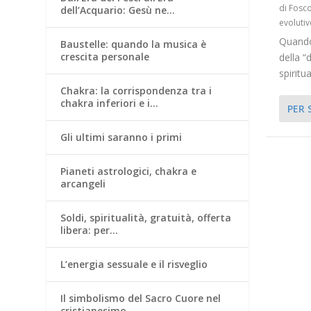
di
Fosco
dell’Acquario: Gesù ne…
evolutiv
Quando 
Baustelle: quando la musica è
crescita personale
della “
spiritu
Chakra: la corrispondenza tra i
chakra inferiori e i…
PER 
Gli ultimi saranno i primi
Pianeti astrologici, chakra e
arcangeli
Soldi, spiritualità, gratuità, offerta
libera: per…
L’energia sessuale e il risveglio
Il simbolismo del Sacro Cuore nel
cristianesimo