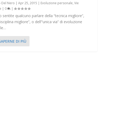
 Del Nero
|
Apr 25, 2015
|
Evoluzione personale
,
Vie
e
|
0
|
sentite qualcuno parlare della “tecnica migliore”,
disciplina migliore”, o dell’“unica via” di evoluzione
ale…
SAPERNE DI PIÙ