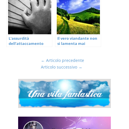
L’assurdità
Il vero viandante non
dell’attaccamento
si lamenta mai
←
Articolo precedente
Articolo successivo
→