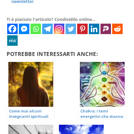
newsletter
.
Ti è piaciuto l'articolo? Condividilo online...
POTREBBE INTERESSARTI ANCHE:
Come mai alcuni
Chakra: i temi
insegnanti spirituali
energetici che stanno
danno esercizi
dietro ai sette chakra
opposti?