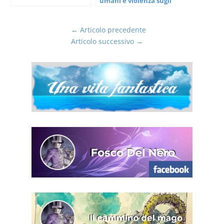
umani e violenza sugli
animali
←
Articolo precedente
Articolo successivo
→