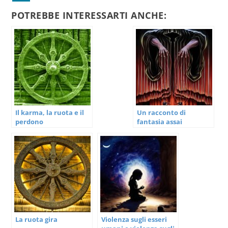
POTREBBE INTERESSARTI ANCHE:
Il karma, la ruota e il
Un racconto di
perdono
fantasia assai
fantasioso e per nulla
aderente alla realtà
La ruota gira
Violenza sugli esseri