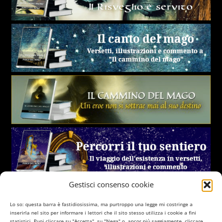
Gestisci consenso cookie
Lo so: questa barra è fastidiosissima, ma purtroppo una legge mi costringe a
inserirla nel sito per informare i lettori che il sito stesso utilizza i cookie a fini
statistici. Puoi cliccare su "Accetta", su "Nega" o, ancor più saggiamente, cliccare