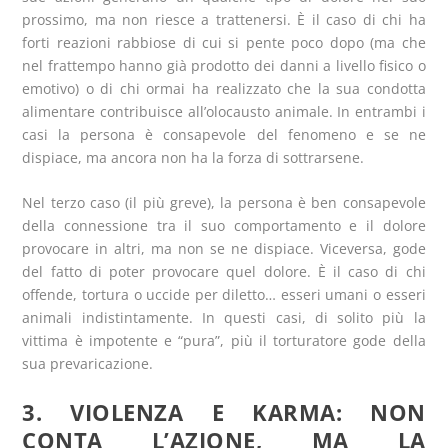
prossimo, ma non riesce a trattenersi. È il caso di chi ha
forti reazioni rabbiose di cui si pente poco dopo (ma che
nel frattempo hanno già prodotto dei danni a livello fisico o
emotivo) o di chi ormai ha realizzato che la sua condotta
alimentare contribuisce all’olocausto animale. In entrambi i
casi la persona è consapevole del fenomeno e se ne
dispiace, ma ancora non ha la forza di sottrarsene.
Nel terzo caso (il più greve), la persona è ben consapevole
della connessione tra il suo comportamento e il dolore
provocare in altri, ma non se ne dispiace. Viceversa, gode
del fatto di poter provocare quel dolore. È il caso di chi
offende, tortura o uccide per diletto… esseri umani o esseri
animali indistintamente. In questi casi, di solito più la
vittima è impotente e “pura”, più il torturatore gode della
sua prevaricazione.
3. VIOLENZA E KARMA: NON
CONTA L’AZIONE, MA LA