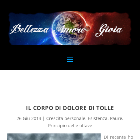
IL CORPO DI DOLORE DI TOLLE
26 Giu 2013
|
Crescita personale
,
Esistenza
,
Paure
,
Principio delle ottave
Di recente ho