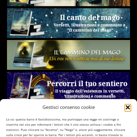
Gestisci consenso cookie
Lo so: questa barra è fastidiosissima, ma purtroppo una legge mi costringe a
inserirla nel sito per informare i lettori che il sito stesso utilizza i cookie a fini
statistici. Puoi cliccare su "Accetta", su "Nega" o, ancor più saggiamente, cliccare
sulla croce per far sparire la barra. Per i lettori più accaniti, in basso trovate la