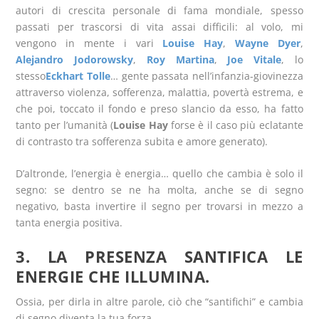
autori di crescita personale di fama mondiale, spesso
passati per trascorsi di vita assai difficili: al volo, mi
vengono in mente i vari
Louise Hay
,
Wayne Dyer
,
Alejandro Jodorowsky
,
Roy Martina
,
Joe Vitale
, lo
stesso
Eckhart Tolle
… gente passata nell’infanzia-giovinezza
attraverso violenza, sofferenza, malattia, povertà estrema, e
che poi, toccato il fondo e preso slancio da esso, ha fatto
tanto per l’umanità (
Louise Hay
forse è il caso più eclatante
di contrasto tra sofferenza subita e amore generato).
D’altronde, l’energia è energia… quello che cambia è solo il
segno: se dentro se ne ha molta, anche se di segno
negativo, basta invertire il segno per trovarsi in mezzo a
tanta energia positiva.
3. LA PRESENZA SANTIFICA LE
ENERGIE CHE ILLUMINA.
Ossia, per dirla in altre parole, ciò che “santifichi” e cambia
di segno diventa la tua forza.