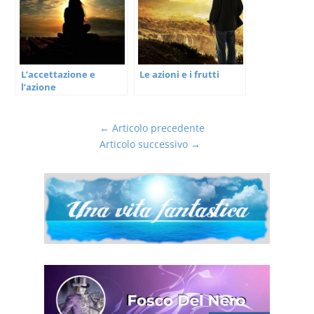
L’accettazione e
Le azioni e i frutti
l’azione
←
Articolo precedente
Articolo successivo
→