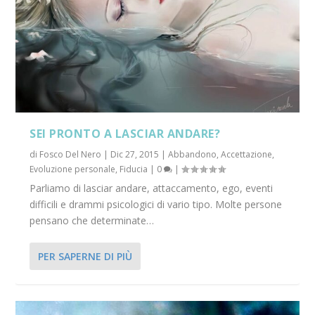
SEI PRONTO A LASCIAR ANDARE?
di
Fosco Del Nero
|
Dic 27, 2015
|
Abbandono
,
Accettazione
,
Evoluzione personale
,
Fiducia
|
0
|
Parliamo di lasciar andare, attaccamento, ego, eventi
difficili e drammi psicologici di vario tipo. Molte persone
pensano che determinate…
PER SAPERNE DI PIÙ