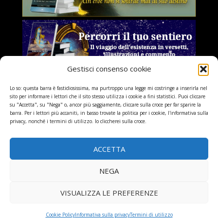
Gestisci consenso cookie
Lo so: questa barra è fastidiosissima, ma purtroppo una legge mi costringe a inserirla nel
sito per informare i lettori che il sito stesso utilizza i cookie a fini statistici. Puoi cliccare
su "Accetta", su "Nega" o, ancor più saggiamente, cliccare sulla croce per far sparire la
barra. Per i lettori più accaniti, in basso trovate la politica per i cookie, l'informativa sulla
privacy, nonché i termini di utilizzo. Io cliccherei sulla croce.
ACCETTA
NEGA
© Bellezza, Amore, Gioia – 2013/2022 – All rights reserved
VISUALIZZA LE PREFERENZE
Cookie Policy
Informativa sulla privacy
Termini di utilizzo