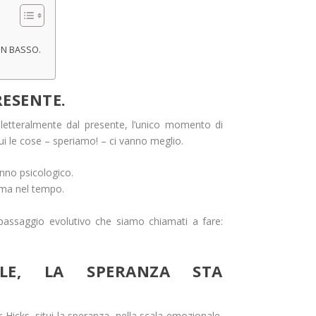
IN BASSO.
RESENTE.
 letteralmente dal presente, l’unico momento di
cui le cose – speriamo! – ci vanno meglio.
nno psicologico.
 ma nel tempo.
 passaggio evolutivo che siamo chiamati a fare:
LE, LA SPERANZA STA
er Hicks, situi la speranza, nella scala emozionale,