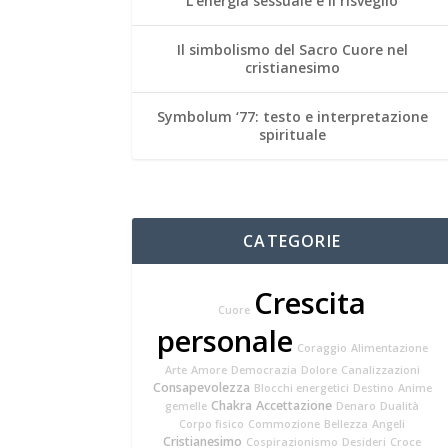
L’energia sessuale e il risveglio
Il simbolismo del Sacro Cuore nel
cristianesimo
Symbolum ‘77: testo e interpretazione
spirituale
CATEGORIE
Crescita
Cuore
personale
Coraggio
Alimentazione
Arte
Amore
Democrazia
Dolore
Canalizzazioni
Consapevolezza
Blocchi energetici
Destino
Anime
Chakra
Accettazione
gemelle
Denaro
Dualità
Corpo fisico
Commozione
Bellezza
Angeli
Cristianesimo
Cospirazionismo
Desideri
Croce