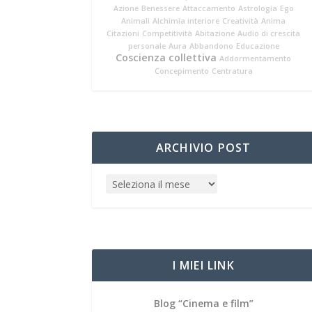
Azione
Benessere
Attaccamento
Astrologia
Ego
Animali
Alchimia interiore
Creatività
Anima
Citazioni
Competitività
Abitazione
Audio di crescita
personale
Aura
Abbandono
Educazione
Coscienza collettiva
Addormentamento
Concepimento
Centratura
ARCHIVIO POST
I MIEI LINK
Blog “Cinema e film”