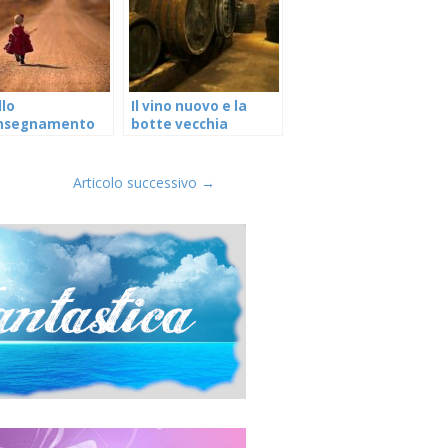
llo
Il vino nuovo e la
’insegnamento
botte vecchia
tuale
Articolo successivo
→