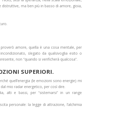
distruttive, ma ben più in basso di amore, gioia,
turo.
i proverò amore, quella è una cosa mentale, per
incondizionato, slegato da qualsivoglia esito o
resente, non “quando si verificherà qualcosa”.
OZIONI SUPERIORI.
ché quell’energia (le emozioni sono energie) mi
dal mio radar energetico, per così dire.
ia, alti e bassi, per “sistemarsi” in un range
cita personale: la legge di attrazione, l’alchimia