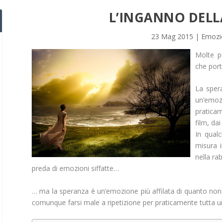
L’INGANNO DELL
23 Mag 2015
|
Emozi
Molte p
che port
La spera
un’emoz
praticam
film, dai 
In qual
misura i
nella ra
preda di emozioni siffatte…
… ma la speranza è un’emozione più affilata di quanto non 
comunque farsi male a ripetizione per praticamente tutta u