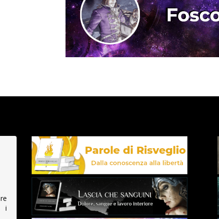
re
 i