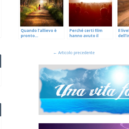
Quando l’allievo è
Perché certi film
Il live
pronto…
hanno avuto il
dell
successo che hanno
spiri
avuto
←
Articolo precedente