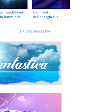
ia maschile ed
L’aumento
ia femminile –
dell’energia e la
da parte
costruzione del
carattere
Articolo successivo
→