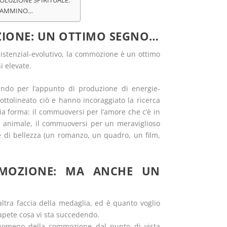
OLUZIONE SPIRITUALE.
L CAMMINO…
OZIONE: UN OTTIMO SEGNO…
sistenzial-evolutivo, la commozione è un ottimo
i elevate.
ndo per l’appunto di produzione di energie-
ottolineato ciò e hanno incoraggiato la ricerca
ia forma: il commuoversi per l’amore che c’è in
n animale, il commuoversi per un meraviglioso
e di bellezza (un romanzo, un quadro, un film,
OMMOZIONE: MA ANCHE UN
ltra faccia della medaglia, ed è quanto voglio
sapete cosa vi sta succedendo.
fenomeno della commozione dal punto di vista