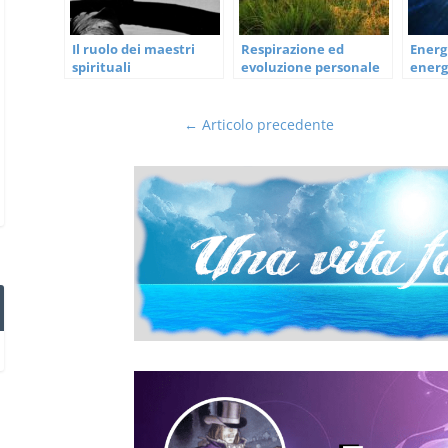
Il ruolo dei maestri
Respirazione ed
Energ
spirituali
evoluzione personale
energ
Secon
←
Articolo precedente