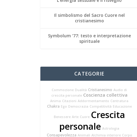
L’energia sessuale e il risveglio
Il simbolismo del Sacro Cuore nel
cristianesimo
Symbolum ‘77: testo e interpretazione
spirituale
CATEGORIE
Cristianesimo
Commozione
Dualità
Audio di
Coscienza collettiva
crescita personale
Anima
Citazioni
Addormentamento
Centratura
Chakra
Ego
Democrazia
Competitività
Educazione
Crescita
Benessere
Arte
Cuore
personale
Astrologia
Consapevolezza
Animali
Alchimia interiore
Corpo