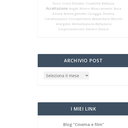
fisico
Croce
Desideri
Creatività
Bellezza
Accettazione
Angeli
Amore
Attaccamento
Aura
Azione
Anime gemelle
Coraggio
Destino
Canalizzazioni
Concepimento
Abbandono
Blocchi
energetici
Alimentazione
Abitazione
Cospirazionismo
Denaro
Dolore
ARCHIVIO POST
I MIEI LINK
Blog “Cinema e film”