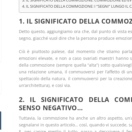
3. IL SIGNIFICATO DELLA COMMOZIONE: COMMOZIONE ED EV
4. IL SIGNIFICATO DELLA COMMOZIONE: I “SEGNI” LUNGO I
1. IL SIGNIFICATO DELLA COMM
Detto questo, aggiungiamo ora che, dal punto di vista e
segno, giacché vuol dire che la persona produce emozion
Ciò è piuttosto palese, dal momento che stiamo parla
emozioni elevate, e non a caso svariati maestri hanno s
della commozione (sempre quella “alta”) sotto qualsivogl
una relazione umana, il commuoversi per l’affetto di u
spettacolo della natura, il commuoversi per la creazion
un’architettura), e così via.
2. IL SIGNIFICATO DELLA C
SENSO NEGATIVO…
Tuttavia, la commozione ha anche un altro aspetto, un’a
segnalarvi in questo articolo… così, quando vi succede, 
E, per capire meglio il tutto, passo a descrivere il 