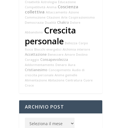
Creatività
Astrologia
Educazione
Coscienza
Competitività
Anima
collettiva
Attaccamento
Azione
Commozione
Citazioni
Arte
Cospirazionismo
Chakra
Democrazia
Dualità
Dolore
Crescita
Abbandono
personale
Bellezza
Corpo
fisico
Blocchi energetici
Alchimia interiore
Accettazione
Benessere
Amore
Destino
Consapevolezza
Coraggio
Addormentamento
Denaro
Aura
Cristianesimo
Concepimento
Audio di
crescita personale
Anime gemelle
Alimentazione
Abitazione
Centratura
Cuore
Croce
ARCHIVIO POST