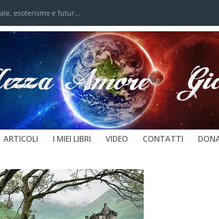
e, esoterismo e futur...
SPECCHIO – RUDERE DI CASTELLO 
NELL’ACQUA
ARTICOLI
I MIEI LIBRI
VIDEO
CONTATTI
DONA