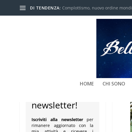
DI TENDENZA:
Complottismo, nuovo ordine mondial
NEWSLETTER
HOME
CHI SONO
Iscriviti alla
newsletter!
Iscriviti alla newsletter
per
rimanere aggiornato con la
mia attività e ricevere i