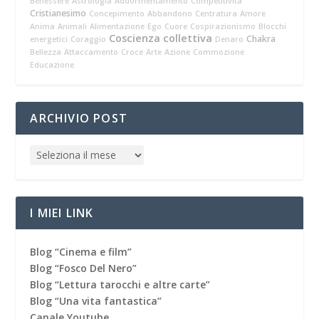
Benessere
Astrologia
Addormentamento
Competitività
Cristianesimo
Concepimento
Abbandono
Centratura
Amore
Anima
Animali
Alimentazione
Ego
Cuore
Cospirazionismo
Blocchi
Coscienza collettiva
Chakra
energetici
Coraggio
Denaro
Bellezza
Attaccamento
Croce
Arte
Azione
Commozione
Educazione
ARCHIVIO POST
I MIEI LINK
Blog “Cinema e film”
Blog “Fosco Del Nero”
Blog “Lettura tarocchi e altre carte”
Blog “Una vita fantastica”
Canale Youtube