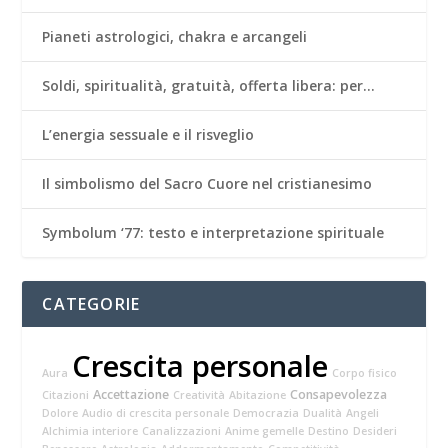
Pianeti astrologici, chakra e arcangeli
Soldi, spiritualità, gratuità, offerta libera: per…
L’energia sessuale e il risveglio
Il simbolismo del Sacro Cuore nel cristianesimo
Symbolum ‘77: testo e interpretazione spirituale
CATEGORIE
Crescita personale
Aura
Corpo fisico
Accettazione
Consapevolezza
Citazioni
Creatività
Abitazione
Dolore
Audio di crescita personale
Democrazia
Dualità
Angeli
Alchimia interiore
Canalizzazioni
Anime gemelle
Destino
Desideri