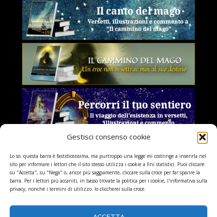
Gestisci consenso cookie
Lo so: questa barra è fastidiosissima, ma purtroppo una legge mi costringe a inserirla nel
sito per informare i lettori che il sito stesso utilizza i cookie a fini statistici. Puoi cliccare
su "Accetta", su "Nega" o, ancor più saggiamente, cliccare sulla croce per far sparire la
barra. Per i lettori più accaniti, in basso trovate la politica per i cookie, l'informativa sulla
privacy, nonché i termini di utilizzo. Io cliccherei sulla croce.
ACCETTA