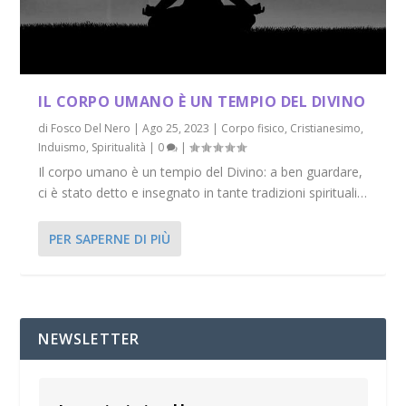
IL CORPO UMANO È UN TEMPIO DEL DIVINO
di
Fosco Del Nero
|
Ago 25, 2023
|
Corpo fisico
,
Cristianesimo
,
Induismo
,
Spiritualità
|
0
|
Il corpo umano è un tempio del Divino: a ben guardare,
ci è stato detto e insegnato in tante tradizioni spirituali…
PER SAPERNE DI PIÙ
NEWSLETTER