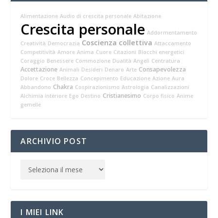
Alimentazione
Audio di crescita personale
Abitazione
Crescita personale
Addormentamento
Coscienza collettiva
Creatività
Democrazia
Attaccamento
Competitività
Amore
Anima
Cuore
Citazioni
Blocchi energetici
Coraggio
Benessere
Commozione
Dualità
Angeli
Centratura
Accettazione
Consapevolezza
Animali
Desideri
Denaro
Arte
Dolore
Croce
Bellezza
Concepimento
Educazione
Azione
Aura
Chakra
Abbandono
Cospirazionismo
Astrologia
Canalizzazioni
Cristianesimo
Alchimia interiore
Ego
Destino
Corpo fisico
Anime
gemelle
ARCHIVIO POST
I MIEI LINK