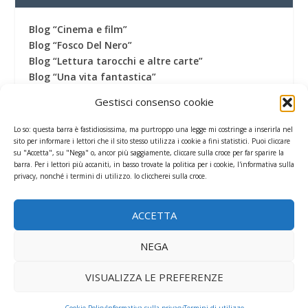
Blog “Cinema e film”
Blog “Fosco Del Nero”
Blog “Lettura tarocchi e altre carte”
Blog “Una vita fantastica”
Canale Youtube
Gestisci consenso cookie
Canale Telegram
Gruppo Facebook
Lo so: questa barra è fastidiosissima, ma purtroppo una legge mi costringe a inserirla nel
Pagina Facebook
sito per informare i lettori che il sito stesso utilizza i cookie a fini statistici. Puoi cliccare
su "Accetta", su "Nega" o, ancor più saggiamente, cliccare sulla croce per far sparire la
Profilo Twitter
barra. Per i lettori più accaniti, in basso trovate la politica per i cookie, l'informativa sulla
Termini di utilizzo
privacy, nonché i termini di utilizzo. Io cliccherei sulla croce.
ACCETTA
CONTATORE
NEGA
VISUALIZZA LE PREFERENZE