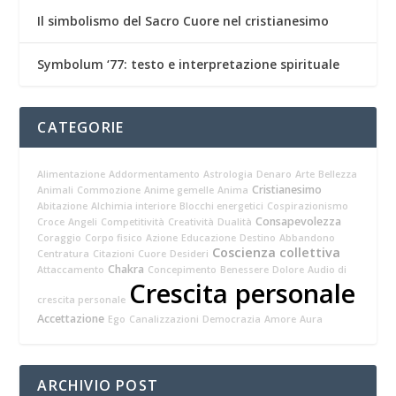
Il simbolismo del Sacro Cuore nel cristianesimo
Symbolum ‘77: testo e interpretazione spirituale
CATEGORIE
Alimentazione
Addormentamento
Astrologia
Denaro
Arte
Bellezza
Cristianesimo
Animali
Commozione
Anime gemelle
Anima
Abitazione
Alchimia interiore
Blocchi energetici
Cospirazionismo
Consapevolezza
Croce
Angeli
Competitività
Creatività
Dualità
Coraggio
Corpo fisico
Azione
Educazione
Destino
Abbandono
Coscienza collettiva
Centratura
Citazioni
Cuore
Desideri
Chakra
Attaccamento
Concepimento
Benessere
Dolore
Audio di
Crescita personale
crescita personale
Accettazione
Ego
Canalizzazioni
Democrazia
Amore
Aura
ARCHIVIO POST