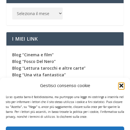
I MIEI LINK
Blog “Cinema e film”
Blog “Fosco Del Nero”
Blog “Lettura tarocchi e altre carte”
Blog “Una vita fantastica”
Canale Youtube
Gestisci consenso cookie
Canale Telegram
Gruppo Facebook
Lo so: questa barra è fastidiosissima, ma purtroppo una legge mi costringe a inserirla nel
Pagina Facebook
sito per informare i lettori che il sito stesso utilizza i cookie a fini statistici. Puoi cliccare
su "Accetta", su "Nega" o, ancor più saggiamente, cliccare sulla croce per far sparire la
Profilo Twitter
barra. Per i lettori più accaniti, in basso trovate la politica per i cookie, l'informativa sulla
Termini di utilizzo
privacy, nonché i termini di utilizzo. Io cliccherei sulla croce.