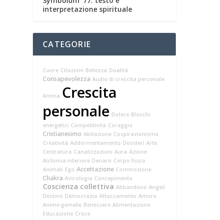
Symbolum ‘77: testo e
interpretazione spirituale
CATEGORIE
Cuore
Citazioni
Bellezza
Dualità
Consapevolezza
Audio di crescita personale
Crescita
Anima
personale
Dolore
Blocchi
energetici
Competitività
Coraggio
Cristianesimo
Abitazione
Cospirazionismo
Creatività
Addormentamento
Desideri
Arte
Centratura
Canalizzazioni
Aura
Azione
Alchimia interiore
Denaro
Corpo fisico
Accettazione
Animali
Ego
Commozione
Chakra
Astrologia
Concepimento
Coscienza collettiva
Abbandono
Angeli
Destino
Democrazia
Attaccamento
Amore
Anime gemelle
Benessere
Alimentazione
Educazione
Croce