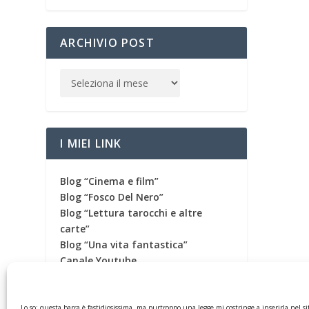
ARCHIVIO POST
I MIEI LINK
Blog “Cinema e film”
Blog “Fosco Del Nero”
Blog “Lettura tarocchi e altre
carte”
Blog “Una vita fantastica”
Canale Youtube
Canale Telegram
Gruppo Facebook
Pagina Facebook
Lo so: questa barra è fastidiosissima, ma purtroppo una legge mi costringe a inserirla nel si