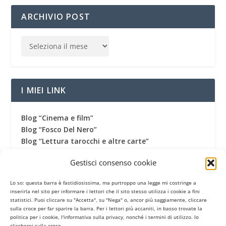
ARCHIVIO POST
I MIEI LINK
Blog “Cinema e film”
Blog “Fosco Del Nero”
Blog “Lettura tarocchi e altre carte”
Blog “Una vita fantastica”
Gestisci consenso cookie
Canale Youtube
Canale Telegram
Lo so: questa barra è fastidiosissima, ma purtroppo una legge mi costringe a
Gruppo Facebook
inserirla nel sito per informare i lettori che il sito stesso utilizza i cookie a fini
Pagina Facebook
statistici. Puoi cliccare su "Accetta", su "Nega" o, ancor più saggiamente, cliccare
sulla croce per far sparire la barra. Per i lettori più accaniti, in basso trovate la
Profilo Twitter
politica per i cookie, l'informativa sulla privacy, nonché i termini di utilizzo. Io
Termini di utilizzo
cliccherei sulla croce.