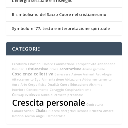
L’energia sessuale e il risveglio
Il simbolismo del Sacro Cuore nel cristianesimo
Symbolum ‘77: testo e interpretazione spirituale
CATEGORIE
Creatività
Citazioni
Dolore
Commozione
Competitività
Abbandono
Cristianesimo
Accettazione
Desideri
Croce
Anime gemelle
Coscienza collettiva
Benessere
Azione
Animali
Astrologia
Attaccamento
Ego
Alimentazione
Abitazione
Addormentamento
Aura
Arte
Corpo fisico
Dualità
Cuore
Educazione
Alchimia
interiore
Concepimento
Coraggio
Cospirazionismo
Consapevolezza
Audio di crescita personale
Crescita personale
Centratura
Chakra
Canalizzazioni
Blocchi energetici
Denaro
Bellezza
Amore
Destino
Anima
Angeli
Democrazia