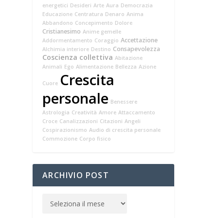
energetici
Desideri
Arte
Aura
Democrazia
Educazione
Centratura
Denaro
Anima
Abbandono
Concepimento
Dolore
Cristianesimo
Anime gemelle
Accettazione
Addormentamento
Coraggio
Consapevolezza
Alchimia interiore
Destino
Coscienza collettiva
Abitazione
Animali
Ego
Alimentazione
Bellezza
Azione
Crescita
Cuore
personale
Benessere
Astrologia
Creatività
Amore
Attaccamento
Croce
Canalizzazioni
Citazioni
Angeli
Cospirazionismo
Audio di crescita personale
Commozione
Corpo fisico
ARCHIVIO POST