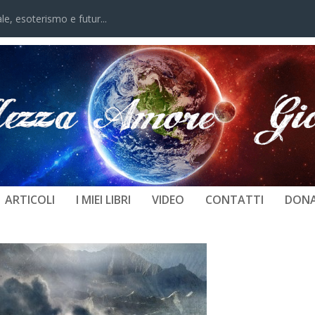
, esoterismo e futur...
ANIMALI – PAESAGGIO DI MONTA
UCCELLO
ARTICOLI
I MIEI LIBRI
VIDEO
CONTATTI
DONA