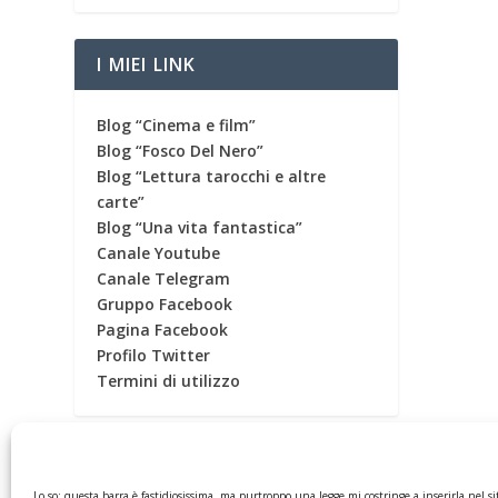
I MIEI LINK
Blog “Cinema e film”
Blog “Fosco Del Nero”
Blog “Lettura tarocchi e altre
carte”
Blog “Una vita fantastica”
Canale Youtube
Canale Telegram
Gruppo Facebook
Pagina Facebook
Profilo Twitter
Termini di utilizzo
CONTATORE
Lo so: questa barra è fastidiosissima, ma purtroppo una legge mi costringe a inserirla nel si