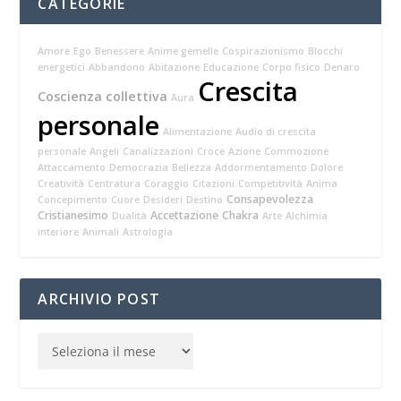
CATEGORIE
Amore
Ego
Benessere
Anime gemelle
Cospirazionismo
Blocchi
energetici
Abbandono
Abitazione
Educazione
Corpo fisico
Denaro
Crescita
Coscienza collettiva
Aura
personale
Alimentazione
Audio di crescita
personale
Angeli
Canalizzazioni
Croce
Azione
Commozione
Attaccamento
Democrazia
Bellezza
Addormentamento
Dolore
Creatività
Centratura
Coraggio
Citazioni
Competitività
Anima
Consapevolezza
Concepimento
Cuore
Desideri
Destino
Cristianesimo
Accettazione
Chakra
Dualità
Arte
Alchimia
interiore
Animali
Astrologia
ARCHIVIO POST