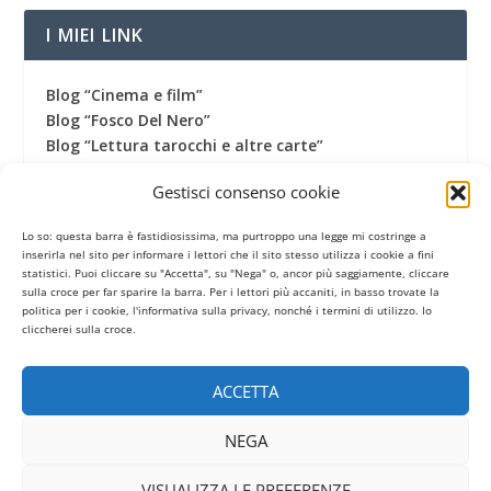
I MIEI LINK
Blog “Cinema e film”
Blog “Fosco Del Nero”
Blog “Lettura tarocchi e altre carte”
Blog “Una vita fantastica”
Gestisci consenso cookie
Canale Youtube
Canale Telegram
Lo so: questa barra è fastidiosissima, ma purtroppo una legge mi costringe a
Gruppo Facebook
inserirla nel sito per informare i lettori che il sito stesso utilizza i cookie a fini
Pagina Facebook
statistici. Puoi cliccare su "Accetta", su "Nega" o, ancor più saggiamente, cliccare
sulla croce per far sparire la barra. Per i lettori più accaniti, in basso trovate la
Profilo Twitter
politica per i cookie, l'informativa sulla privacy, nonché i termini di utilizzo. Io
Termini di utilizzo
cliccherei sulla croce.
ACCETTA
CONTATORE
NEGA
VISUALIZZA LE PREFERENZE