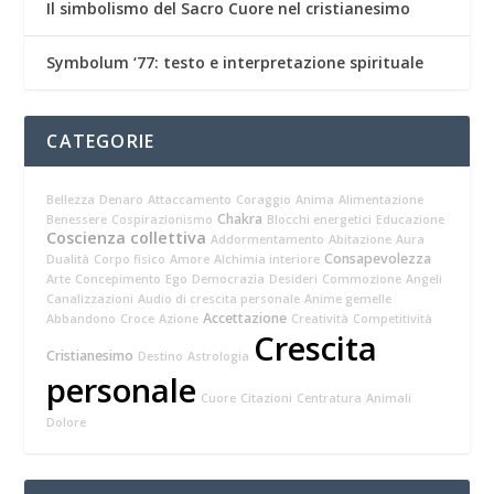
Il simbolismo del Sacro Cuore nel cristianesimo
Symbolum ‘77: testo e interpretazione spirituale
CATEGORIE
Bellezza
Denaro
Attaccamento
Coraggio
Anima
Alimentazione
Chakra
Benessere
Cospirazionismo
Blocchi energetici
Educazione
Coscienza collettiva
Addormentamento
Abitazione
Aura
Consapevolezza
Dualità
Corpo fisico
Amore
Alchimia interiore
Arte
Concepimento
Ego
Democrazia
Desideri
Commozione
Angeli
Canalizzazioni
Audio di crescita personale
Anime gemelle
Accettazione
Abbandono
Croce
Azione
Creatività
Competitività
Crescita
Cristianesimo
Destino
Astrologia
personale
Cuore
Citazioni
Centratura
Animali
Dolore