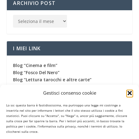
ARCHIVIO POST
I MIEI LINK
Blog “Cinema e film”
Blog “Fosco Del Nero”
Blog “Lettura tarocchi e altre carte”
Blog “Una vita fantastica”
Gestisci consenso cookie
Canale Youtube
Canale Telegram
Lo so: questa barra è fastidiosissima, ma purtroppo una legge mi costringe a
Gruppo Facebook
inserirla nel sito per informare i lettori che il sito stesso utilizza i cookie a fini
Pagina Facebook
statistici. Puoi cliccare su "Accetta", su "Nega" o, ancor più saggiamente, cliccare
sulla croce per far sparire la barra. Per i lettori più accaniti, in basso trovate la
Profilo Twitter
politica per i cookie, l'informativa sulla privacy, nonché i termini di utilizzo. Io
Termini di utilizzo
cliccherei sulla croce.