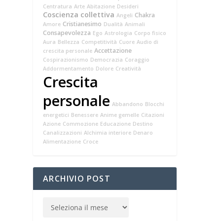
Centratura
Arte
Abitazione
Desideri
Coscienza collettiva
Chakra
Angeli
Cristianesimo
Amore
Dualità
Animali
Consapevolezza
Ego
Astrologia
Corpo fisico
Aura
Bellezza
Competitività
Cuore
Audio di
Accettazione
crescita personale
Cospirazionismo
Democrazia
Coraggio
Addormentamento
Dolore
Creatività
Crescita
personale
Abbandono
Blocchi
energetici
Benessere
Anime gemelle
Citazioni
Azione
Commozione
Educazione
Destino
Canalizzazioni
Alchimia interiore
Denaro
Alimentazione
Croce
ARCHIVIO POST