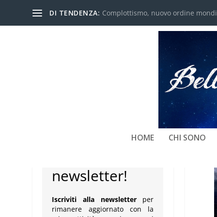
DI TENDENZA:
Complottismo, nuovo ordine mondial
NEWSLETTER
HOME
CHI SONO
Iscriviti alla
newsletter!
Iscriviti alla newsletter
per
rimanere aggiornato con la