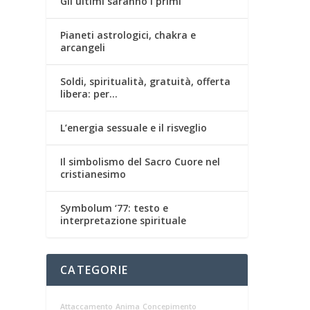
Gli ultimi saranno i primi
Pianeti astrologici, chakra e
arcangeli
Soldi, spiritualità, gratuità, offerta
libera: per…
L’energia sessuale e il risveglio
Il simbolismo del Sacro Cuore nel
cristianesimo
Symbolum ‘77: testo e
interpretazione spirituale
CATEGORIE
Attaccamento
Anima
Concepimento