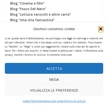
Blog “Cinema e film”
Blog “Fosco Del Nero”
Blog “Lettura tarocchi e altre carte”
Blog “Una vita fantastica”
Canale Youtube
Gestisci consenso cookie
Canale Telegram
Gruppo Facebook
Lo so: questa barra è fastidiosissima, ma purtroppo una legge mi costringe a inserirla nel
Pagina Facebook
sito per informare i lettori che il sito stesso utilizza i cookie a fini statistici. Puoi cliccare
su "Accetta", su "Nega" o, ancor più saggiamente, cliccare sulla croce per far sparire la
Profilo Twitter
barra. Per i lettori più accaniti, in basso trovate la politica per i cookie, l'informativa sulla
Termini di utilizzo
privacy, nonché i termini di utilizzo. Io cliccherei sulla croce.
ACCETTA
CONTATORE
NEGA
VISUALIZZA LE PREFERENZE
Cookie Policy
Informativa sulla privacy
Termini di utilizzo
Progettato da
| Alimentato da
Elegant Themes
WordPress