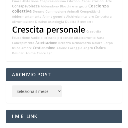
Cuore
Abitazione
Cospirazionismo
Citazioni
Canalizzazioni
Arte
Coscienza
Consapevolezza
Abbandono
Blocchi energetici
collettiva
Denaro
Commozione
Animali
Competitività
Addormentamento
Anime gemelle
Alchimia interiore
Centratura
Alimentazione
Destino
Astrologia
Dualità
Benessere
Crescita personale
Creatività
Educazione
Audio di crescita personale
Attaccamento
Aura
Accettazione
Concepimento
Bellezza
Democrazia
Dolore
Corpo
Cristianesimo
Chakra
fisico
Amore
Azione
Coraggio
Angeli
Desideri
Anima
Croce
Ego
ARCHIVIO POST
I MIEI LINK