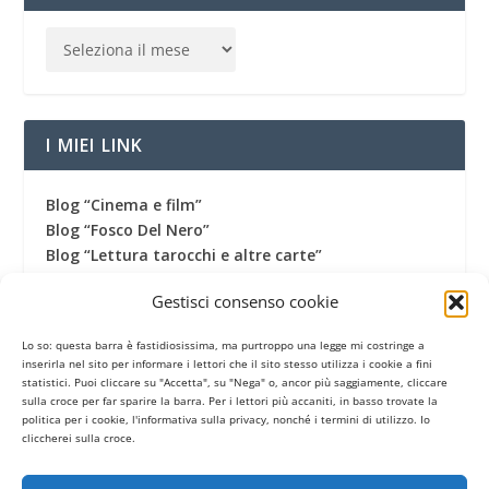
I MIEI LINK
Blog “Cinema e film”
Blog “Fosco Del Nero”
Blog “Lettura tarocchi e altre carte”
Blog “Una vita fantastica”
Gestisci consenso cookie
Canale Youtube
Canale Telegram
Lo so: questa barra è fastidiosissima, ma purtroppo una legge mi costringe a
Gruppo Facebook
inserirla nel sito per informare i lettori che il sito stesso utilizza i cookie a fini
Pagina Facebook
statistici. Puoi cliccare su "Accetta", su "Nega" o, ancor più saggiamente, cliccare
sulla croce per far sparire la barra. Per i lettori più accaniti, in basso trovate la
Profilo Twitter
politica per i cookie, l'informativa sulla privacy, nonché i termini di utilizzo. Io
Termini di utilizzo
cliccherei sulla croce.