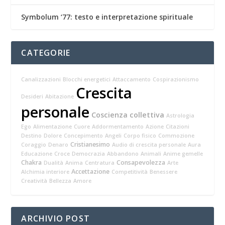
Symbolum ‘77: testo e interpretazione spirituale
CATEGORIE
Canalizzazioni
Blocchi energetici
Attaccamento
Cospirazionismo
Crescita
Desideri
Abitazione
personale
Coscienza collettiva
Astrologia
Ego
Alimentazione
Cuore
Addormentamento
Azione
Citazioni
Destino
Dolore
Concepimento
Angeli
Corpo fisico
Commozione
Cristianesimo
Coraggio
Denaro
Audio di crescita personale
Aura
Educazione
Croce
Democrazia
Abbandono
Animali
Anime gemelle
Chakra
Consapevolezza
Dualità
Anima
Centratura
Arte
Accettazione
Alchimia interiore
Competitività
Benessere
Creatività
Bellezza
Amore
ARCHIVIO POST