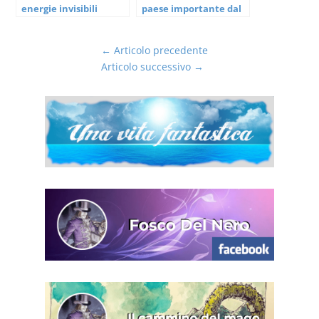
energie invisibili
paese importante dal
punto di vista
energetico-sottile
←
Articolo precedente
Articolo successivo
→