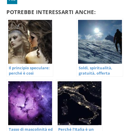
POTREBBE INTERESSARTI ANCHE:
Il principio speculare:
Soldi, spiritualità,
perché è così
gratuità, offerta
importante e perché è
libera: per chi non ha
così difficile
ancora capito
Tasso di mascolinità ed
Perché l’Italia è un