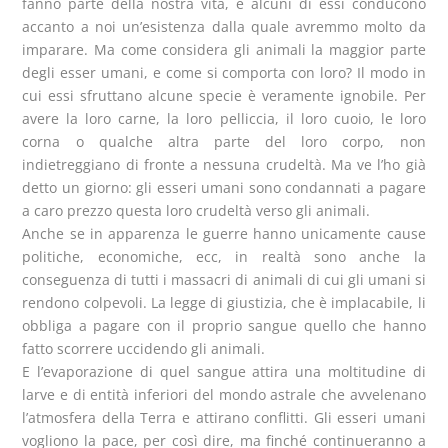
fanno parte della nostra vita, e alcuni di essi conducono
accanto a noi un’esistenza dalla quale avremmo molto da
imparare. Ma come considera gli animali la maggior parte
degli esser umani, e come si comporta con loro? Il modo in
cui essi sfruttano alcune specie è veramente ignobile. Per
avere la loro carne, la loro pelliccia, il loro cuoio, le loro
corna o qualche altra parte del loro corpo, non
indietreggiano di fronte a nessuna crudeltà. Ma ve l’ho già
detto un giorno: gli esseri umani sono condannati a pagare
a caro prezzo questa loro crudeltà verso gli animali.
Anche se in apparenza le guerre hanno unicamente cause
politiche, economiche, ecc, in realtà sono anche la
conseguenza di tutti i massacri di animali di cui gli umani si
rendono colpevoli. La legge di giustizia, che è implacabile, li
obbliga a pagare con il proprio sangue quello che hanno
fatto scorrere uccidendo gli animali.
E l’evaporazione di quel sangue attira una moltitudine di
larve e di entità inferiori del mondo astrale che avvelenano
l’atmosfera della Terra e attirano conflitti. Gli esseri umani
vogliono la pace, per così dire, ma finché continueranno a