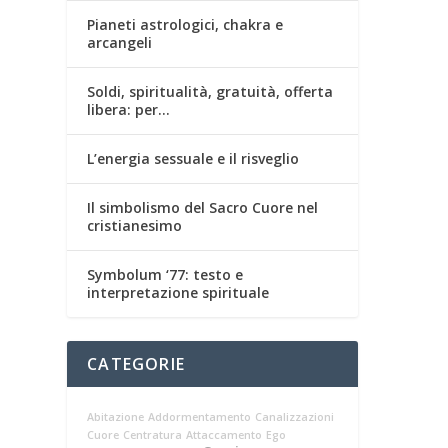
Pianeti astrologici, chakra e
arcangeli
Soldi, spiritualità, gratuità, offerta
libera: per…
L’energia sessuale e il risveglio
Il simbolismo del Sacro Cuore nel
cristianesimo
Symbolum ‘77: testo e
interpretazione spirituale
CATEGORIE
Abitazione
Addormentamento
Canalizzazioni
Cuore
Centratura
Attaccamento
Ego