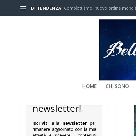
DI TENDENZA:
Complottismo, nuovo ordine mondiale
NEWSLETTER
HOME
CHI SONO
Iscriviti alla
newsletter!
Iscriviti alla newsletter
per
rimanere aggiornato con la mia
attività e ricevere i contenuti