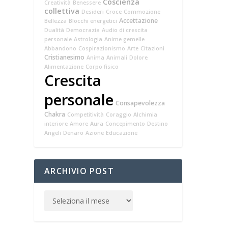
Coscienza
Creatività
Benessere
collettiva
Desideri
Croce
Commozione
Accettazione
Bellezza
Blocchi energetici
Dualità
Democrazia
Audio di crescita
personale
Astrologia
Anime gemelle
Abbandono
Cospirazionismo
Arte
Citazioni
Cristianesimo
Anima
Animali
Dolore
Alimentazione
Corpo fisico
Crescita
personale
Consapevolezza
Chakra
Competitività
Coraggio
Alchimia
interiore
Amore
Aura
Concepimento
Destino
Angeli
Denaro
Azione
Educazione
ARCHIVIO POST