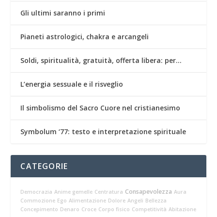
Gli ultimi saranno i primi
Pianeti astrologici, chakra e arcangeli
Soldi, spiritualità, gratuità, offerta libera: per…
L’energia sessuale e il risveglio
Il simbolismo del Sacro Cuore nel cristianesimo
Symbolum ‘77: testo e interpretazione spirituale
CATEGORIE
Consapevolezza
Democrazia
Anime gemelle
Centratura
Aura
Commozione
Ego
Alimentazione
Dolore
Angeli
Bellezza
Concepimento
Denaro
Croce
Corpo fisico
Competitività
Abitazione