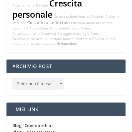
Crescita
Attaccamento
Destino
personale
Canalizzazioni
Animali
Desideri
Alchimia
Coscienza collettiva
interiore
Citazioni
Audio di crescita
personale
Abbandono
Addormentamento
Amore
Cospirazionismo
Creatività
Coraggio
Astrologia
Cuore
Accettazione
Chakra
Arte
Educazione
Blocchi energetici
Anima
Cristianesimo
Benessere
Dualità
Azione
ARCHIVIO POST
I MIEI LINK
Blog “Cinema e film”