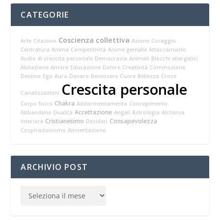
CATEGORIE
Coscienza collettiva
Arte
Citazioni
Azione
Coraggio
Centratura
Anima
Competitività
Anime gemelle
Attaccamento
Audio di crescita personale
Democrazia
Animali
Blocchi energetici
Abitazione
Amore
Educazione
Dolore
Creatività
Commozione
Destino
Ego
Aura
Denaro
Benessere
Cuore
Bellezza
Croce
Crescita personale
Canalizzazioni
Chakra
Corpo fisico
Addormentamento
Concepimento
Accettazione
Abbandono
Dualità
Angeli
Astrologia
Alchimia
Cristianesimo
Consapevolezza
interiore
Desideri
Cospirazionismo
Alimentazione
ARCHIVIO POST