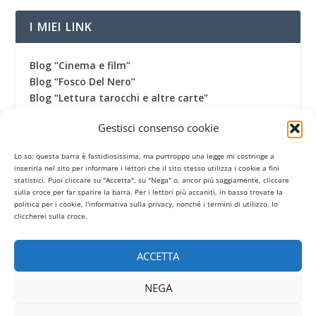
I MIEI LINK
Blog “Cinema e film”
Blog “Fosco Del Nero”
Blog “Lettura tarocchi e altre carte”
Blog “Una vita fantastica”
Gestisci consenso cookie
Canale Youtube
Canale Telegram
Lo so: questa barra è fastidiosissima, ma purtroppo una legge mi costringe a
Gruppo Facebook
inserirla nel sito per informare i lettori che il sito stesso utilizza i cookie a fini
Pagina Facebook
statistici. Puoi cliccare su "Accetta", su "Nega" o, ancor più saggiamente, cliccare
sulla croce per far sparire la barra. Per i lettori più accaniti, in basso trovate la
Profilo Twitter
politica per i cookie, l'informativa sulla privacy, nonché i termini di utilizzo. Io
Termini di utilizzo
cliccherei sulla croce.
ACCETTA
CONTATORE
NEGA