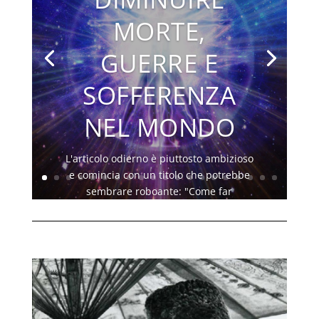
MORTE,
GUERRE E
SOFFERENZA
NEL MONDO
L'articolo odierno è piuttosto ambizioso
e comincia con un titolo che potrebbe
sembrare roboante: "Come far
diminuire morte, guerre e sofferenza
nel mondo"... Lo sembrerà pure, ma
esso descrive esattamente il principio
energetico che sta dietro la sofferenza
nel mondo...