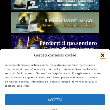
Gestisci consenso cookie
Lo so: questa barra è fastidiosissima, ma purtroppo una legge mi costringe a
inserirla nel sito per informare i lettori che il sito stesso utilizza i cookie a fini
statistici. Puoi cliccare su "Accetta", su "Nega" o, ancor più saggiamente, cliccare
sulla croce per far sparire la barra. Per i lettori più accaniti, in basso trovate la
politica per i cookie, l'informativa sulla privacy, nonché i termini di utilizzo. Io
cliccherei sulla croce.
ACCETTA